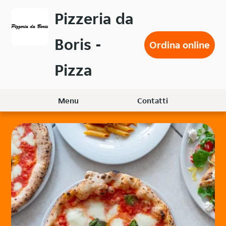
Passa
Pizzeria da
al
contenuto
Boris -
principale
Ordina online
Pizza
Menu
Contatti